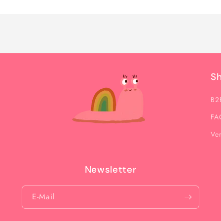
Menge
Menge
für
für
Default
Default
Title
Title
S
B2
FA
Ve
Newsletter
E-Mail