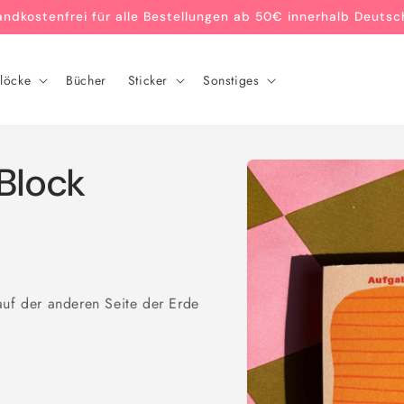
andkostenfrei für alle Bestellungen ab 50€ innerhalb Deutsc
löcke
Bücher
Sticker
Sonstiges
Zu
Block
Produktinformationen
springen
auf der anderen Seite der Erde