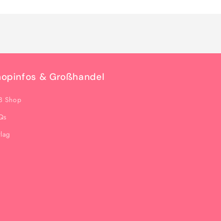
hopinfos & Großhandel
B Shop
Qs
rlag