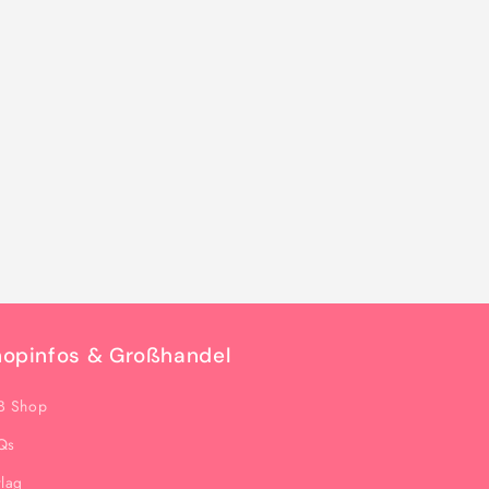
hopinfos & Großhandel
B Shop
Qs
rlag