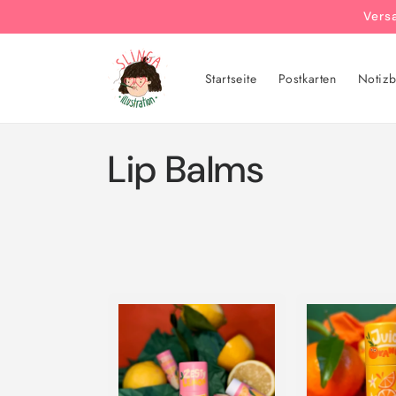
Direkt
Vers
zum
Inhalt
Startseite
Postkarten
Notizb
K
Lip Balms
a
t
e
g