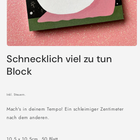
Medien
1
Schnecklich viel zu tun
in
Modal
öffnen
Block
Inkl. Steuern.
Mach's in deinem Tempo! Ein schleimiger Zentimeter
nach dem anderen.
10,5 x 10,5cm, 50 Blatt