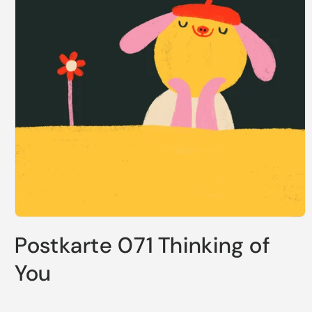
Medien
1
Postkarte 071 Thinking of
in
Modal
öffnen
You