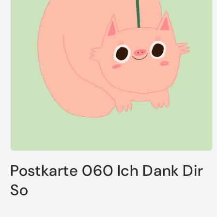
Medien
1
Postkarte 060 Ich Dank Dir
in
Modal
öffnen
So