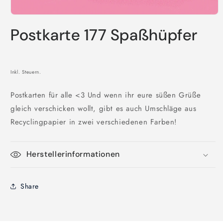
Medien
1
Postkarte 177 Spaßhüpfer
in
Modal
öffnen
Inkl. Steuern.
Postkarten für alle <3 Und wenn ihr eure süßen Grüße
gleich verschicken wollt, gibt es auch Umschläge aus
Recyclingpapier in zwei verschiedenen Farben!
Herstellerinformationen
Share