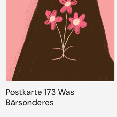
Medien
1
Postkarte 173 Was
in
Modal
öffnen
Bärsonderes