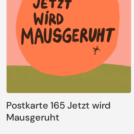
Medien
1
Postkarte 165 Jetzt wird
in
Modal
öffnen
Mausgeruht