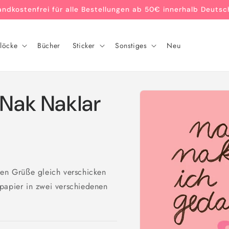
andkostenfrei für alle Bestellungen ab 50€ innerhalb Deutsc
löcke
Bücher
Sticker
Sonstiges
Neu
Zu
 Nak Naklar
Produktinformationen
springen
ßen Grüße gleich verschicken
papier in zwei verschiedenen