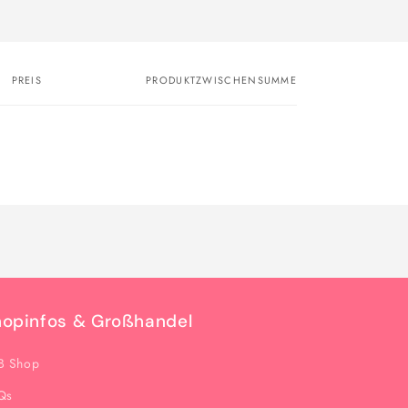
PREIS
PRODUKTZWISCHENSUMME
hopinfos & Großhandel
B Shop
Qs