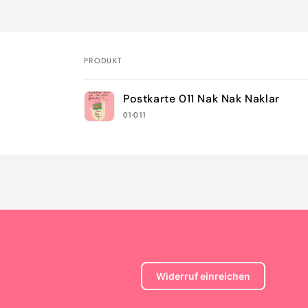
PRODUKT
Dein
Postkarte 011 Nak Nak Naklar
Warenkorb
01-011
Wird
geladen ...
Widerruf einreichen