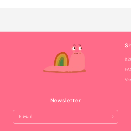
Menge
Menge
für
für
Default
Default
Title
Title
S
B2
FA
Ve
Newsletter
E-Mail