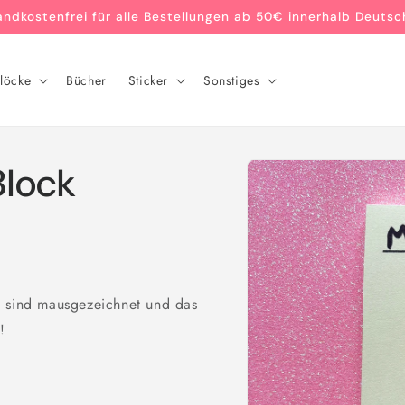
andkostenfrei für alle Bestellungen ab 50€ innerhalb Deutsc
löcke
Bücher
Sticker
Sonstiges
Zu
Block
Produktinformationen
springen
n sind mausgezeichnet und das
!