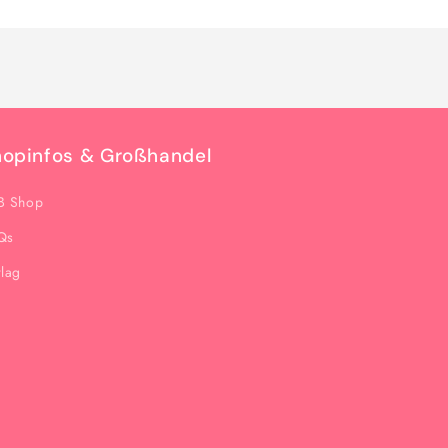
hopinfos & Großhandel
B Shop
Qs
rlag