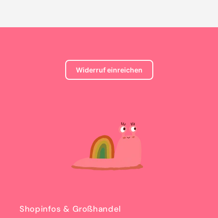
Title
Title
Widerruf einreichen
Shopinfos & Großhandel