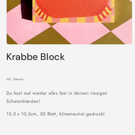
Medien
1
Krabbe Block
in
Modal
öffnen
Inkl. Steuern.
Du hast mal wieder alles fest in deinen riesigen
Scherenhänden!
10,5 x 10,5cm, 50 Blatt, klimaneutral gedruckt