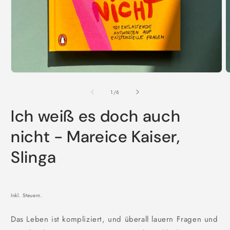
Medien
M
1
2
in
i
von
1
/
6
Modal
M
öffnen
ö
Ich weiß es doch auch
nicht - Mareice Kaiser,
Slinga
Inkl. Steuern.
Das Leben ist kompliziert, und überall lauern Fragen und