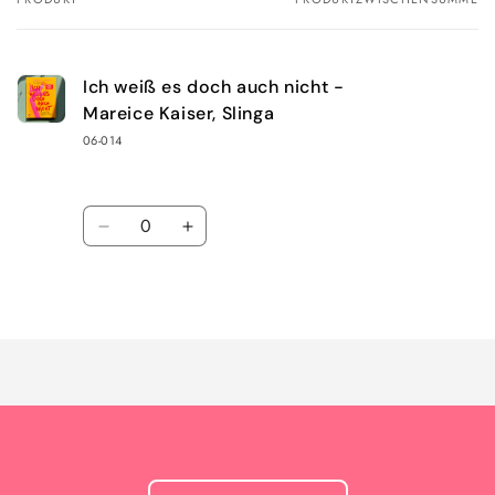
Dein
Warenkorb
Ich weiß es doch auch nicht -
Mareice Kaiser, Slinga
06-014
Anzahl
Verringere
Erhöhe
die
die
Menge
Menge
Wird
für
für
Default
Default
geladen ...
Title
Title