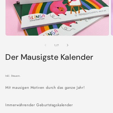
Medien
M
1
2
in
i
von
1
/
7
Modal
M
öffnen
ö
Der Mausigste Kalender
Inkl. Steuern.
Mit mausigen Motiven durch das ganze Jahr!
Immerwährender Geburtstagskalender