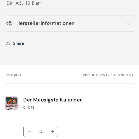
Din A5, 13 Blatt
Herstellerinformationen
Share
PRODUKT
PRODUKTZWISCHENSUMME
Dein
Warenkorb
Der Mausigste Kalender
04-013
Anzahl
Verringere
Erhöhe