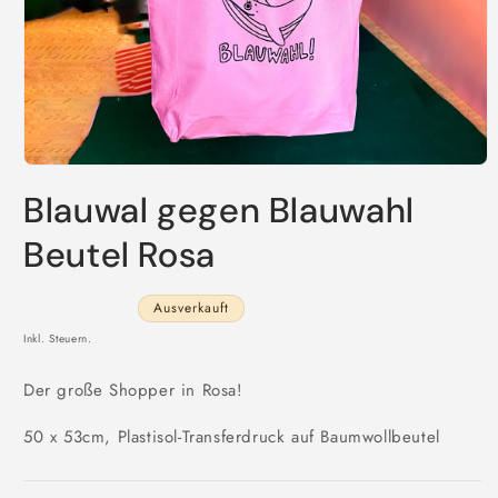
Medien
1
Blauwal gegen Blauwahl
in
Modal
öffnen
Beutel Rosa
Ausverkauft
Inkl. Steuern.
Der große Shopper in Rosa!
50 x 53cm, Plastisol-Transferdruck auf Baumwollbeutel