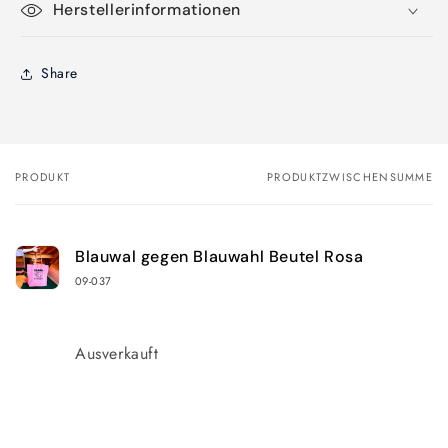
Herstellerinformationen
Share
PRODUKT
PRODUKTZWISCHENSUMME
Dein
Warenkorb
Blauwal gegen Blauwahl Beutel Rosa
09-037
Anzahl
Ausverkauft
Wird