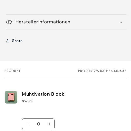
Herstellerinformationen
Share
PRODUKT
PRODUKTZWISCHENSUMME
Dein
Warenkorb
Muhtivation Block
05-073
Anzahl
Verringere
Erhöhe