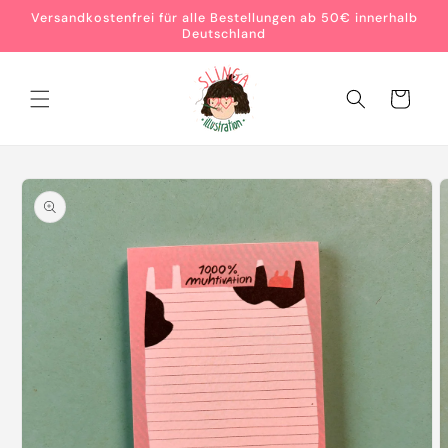
Direkt
Versandkostenfrei für alle Bestellungen ab 50€ innerhalb
zum
Deutschland
Inhalt
Warenkorb
oduktinformationen
ringen