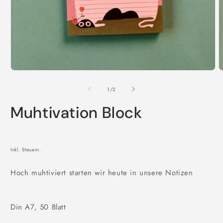
Medien
M
1
2
in
i
von
1
/
2
Modal
M
öffnen
ö
Muhtivation Block
Inkl. Steuern.
Hoch muhtiviert starten wir heute in unsere Notizen
Din A7, 50 Blatt