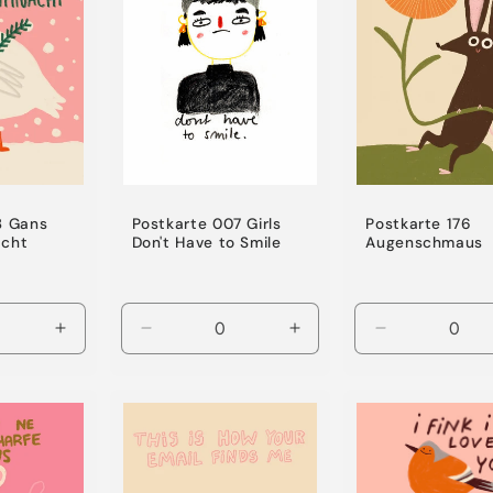
Postkarte 007 Girls
3 Gans
Postkarte 176
Don't Have to Smile
acht
Augenschmaus
e
Erhöhe
Verringere
Erhöhe
Verringere
die
die
die
die
Menge
Menge
Menge
Menge
für
für
für
für
Default
Default
Default
Default
Title
Title
Title
Title