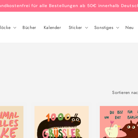
andkostenfrei für alle Bestellungen ab 50€ innerhalb Deutsc
löcke
Bücher
Kalender
Sticker
Sonstiges
Neu
Sortieren nac