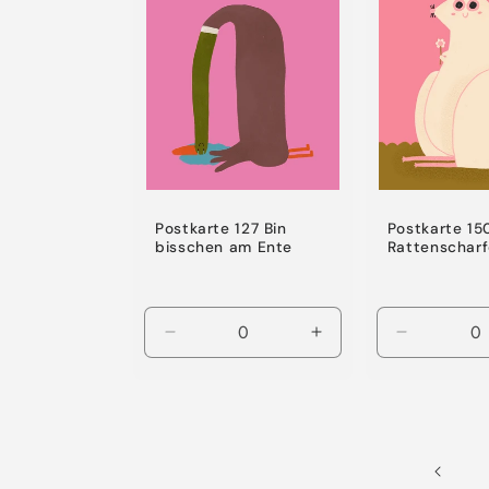
Postkarte 127 Bin
Postkarte 15
bisschen am Ente
Rattenschar
Verringere
Erhöhe
Verringer
die
die
die
Menge
Menge
Menge
für
für
für
Default
Default
Default
Title
Title
Title