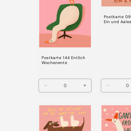
Postkarte 0
Ein und Aale
Postkarte 144 Entlich
Wochenente
Verringere
Erhöhe
Verringer
die
die
die
Menge
Menge
Menge
für
für
für
Default
Default
Default
Title
Title
Title