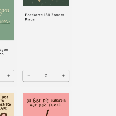
Postkarte 139 Zander
Klaus
iegen
en
Erhöhe
Verringere
Erhöhe
die
die
die
Menge
Menge
Menge
für
für
für
Default
Default
Default
Title
Title
Title