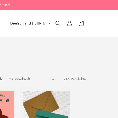
hland
L
Einloggen
Warenkorb
Deutschland | EUR €
a
n
d
/
R
e
h:
216 Produkte
g
i
o
n