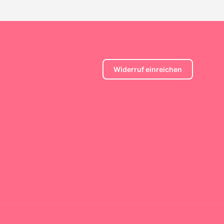
Widerruf einreichen