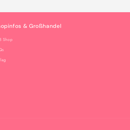
hopinfos & Großhandel
B Shop
Qs
rlag