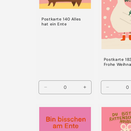
Postkarte 140 Alles
hat ein Ente
Postkarte 18
Frohe Weihn
Verringere
Erhöhe
Verringer
die
die
die
Menge
Menge
Menge
für
für
für
Default
Default
Default
Title
Title
Title